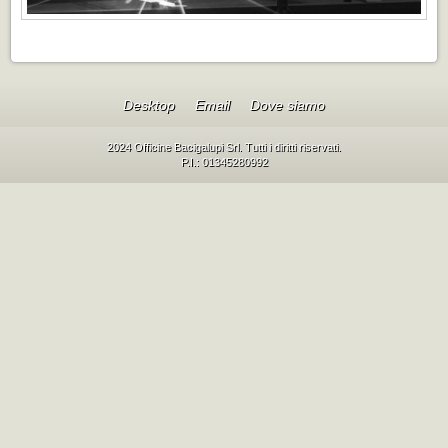
Desktop
Email
Dove siamo
2024 Officine Bacigalupi Srl. Tutti i diritti riservati.
P.I.: 01345280992