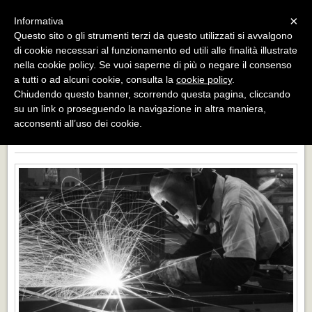
Menu
×
Informativa
Questo sito o gli strumenti terzi da questo utilizzati si avvalgono
di cookie necessari al funzionamento ed utili alle finalità illustrate
Officine Bacigalupi Srl
nella cookie policy. Se vuoi saperne di più o negare il consenso
Carpenteria,Serramenti,Manutenzione dal 1954 al vostro
servizio
a tutti o ad alcuni cookie, consulta la
cookie policy
.
Chiudendo questo banner, scorrendo questa pagina, cliccando
su un link o proseguendo la navigazione in altra maniera,
acconsenti all’uso dei cookie.
BENVENUTI ! SEGUITECI ANCHE SU FACEBOOK PER
SCOPRIRE TUTTE LE ULTIME NOVITA' !